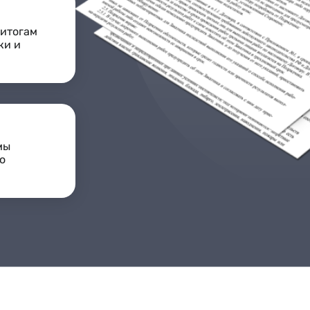
 итогам
ки и
мы
о