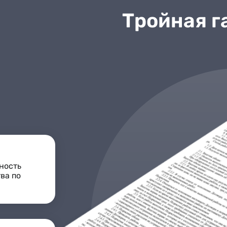
Тройная г
ность
ва по