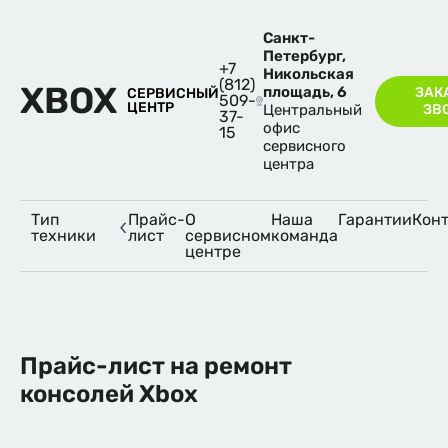
Санкт-
Петербург,
+7
Никольская
(812)
XBOX
площадь, 6
ЗАК
СЕРВИСНЫЙ
509-
ЦЕНТР
Центральный
ЗВ
37-
офис
15
сервисного
центра
Тип
Прайс-
О
Наша
Гарантии
Кон
техники
лист
сервисном
команда
центре
Прайс-лист на ремонт
консолей Xbox