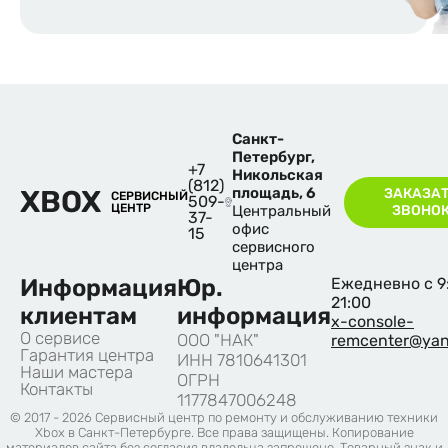
Санкт-
Петербург,
+7
Никольская
(812)
XBOX
площадь, 6
ЗАКАЗА
СЕРВИСНЫЙ
509-
ЦЕНТР
Центральный
ЗВОНО
37-
офис
15
сервисного
центра
Информация
Юр.
Ежедневно с 9
21:00
клиентам
информация
x-console-
О сервисе
ООО "НАК"
remcenter@yan
Гарантия центра
ИНН 7810641301
Наши мастера
ОГРН
Контакты
1177847006248
© 2017 - 2026 Сервисный центр по ремонту и обслуживанию техники
Xbox в Санкт-Петербурге. Все права защищены. Копирование
материалов сайта без согласия владельца запрещено. Товарный знак и