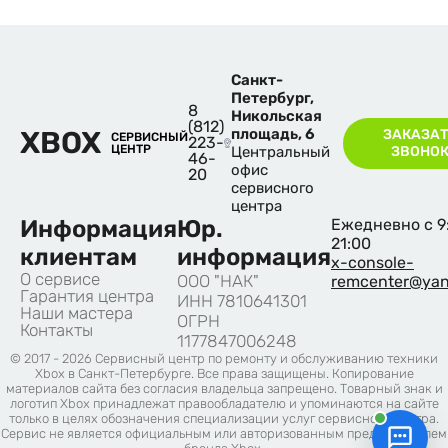
Санкт-
Петербург,
8
Никольская
(812)
XBOX
площадь, 6
ЗАКАЗАТ
СЕРВИСНЫЙ
223-
ЦЕНТР
Центральный
ЗВОНО
46-
офис
20
сервисного
центра
Информация
Юр.
Ежедневно с 9
21:00
клиентам
информация
x-console-
О сервисе
ООО "НАК"
remcenter@yan
Гарантия центра
ИНН 7810641301
Наши мастера
ОГРН
Контакты
1177847006248
© 2017 - 2026 Сервисный центр по ремонту и обслуживанию техники
Xbox в Санкт-Петербурге. Все права защищены. Копирование
материалов сайта без согласия владельца запрещено. Товарный знак и
логотип Xbox принадлежат правообладателю и упоминаются на сайте
только в целях обозначения специализации услуг сервисного центра.
Сервис не является официальным или авторизованным представителем