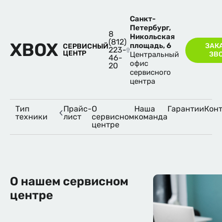
Санкт-
Петербург,
8
Никольская
(812)
XBOX
площадь, 6
ЗАК
СЕРВИСНЫЙ
223-
ЦЕНТР
Центральный
ЗВ
46-
офис
20
сервисного
центра
Оператор поддержки
?
Онлайн
Тип
Прайс-
О
Наша
Гарантии
Кон
техники
лист
сервисном
команда
центре
Есть вопросы? Мы с удовольствием поможем.
Расскажите, что вас интересует.
О нашем сервисном
центре